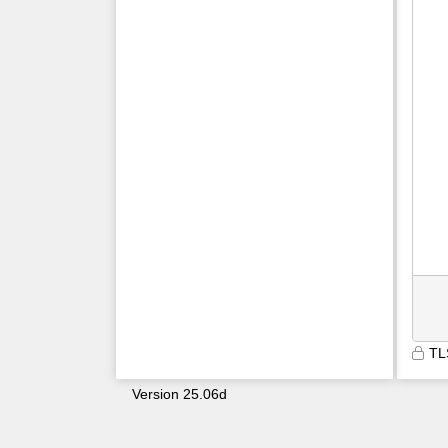
TL
Version 25.06d
9687
h1nvvvg11k5adra4zar3oetr