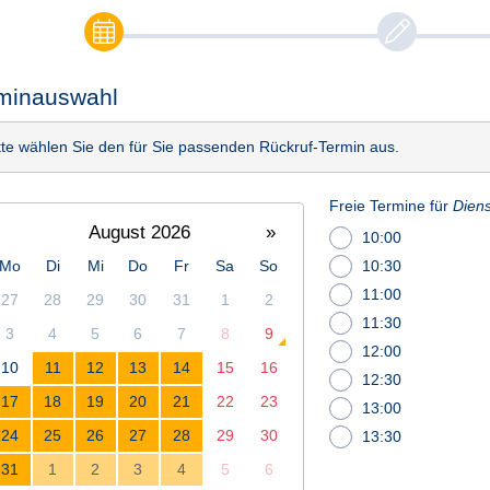
minauswahl
tte wählen Sie den für Sie passenden Rückruf-Termin aus.
Freie Termine für
Diens
August 2026
»
10:00
Mo
Di
Mi
Do
Fr
Sa
So
10:30
11:00
27
28
29
30
31
1
2
11:30
3
4
5
6
7
8
9
12:00
10
11
12
13
14
15
16
12:30
17
18
19
20
21
22
23
13:00
24
25
26
27
28
29
30
13:30
31
1
2
3
4
5
6