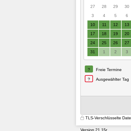
27
28
29
30
3
4
5
6
10
11
12
13
17
18
19
20
24
25
26
27
31
1
2
3
Freie Termine
Ausgewählter Tag
TLS-Verschlüsselte Dat
Version 21.15r
9600
aeeypq