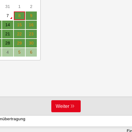
31
1
2
7
8
9
14
15
16
21
22
23
28
29
30
4
5
6
Weiter
enübertragung
kunwsu2w4pa4nka3nj
Ei