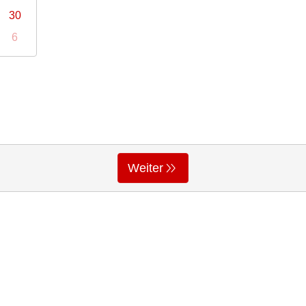
30
6
Weiter
ppk