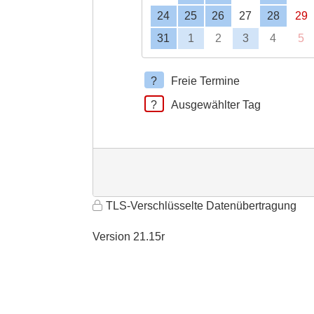
24
25
26
27
28
29
31
1
2
3
4
5
Freie Termine
Ausgewählter Tag
TLS-Verschlüsselte Datenübertragung
Version 21.15r
9600
53oql3v0npix00yzgrcak