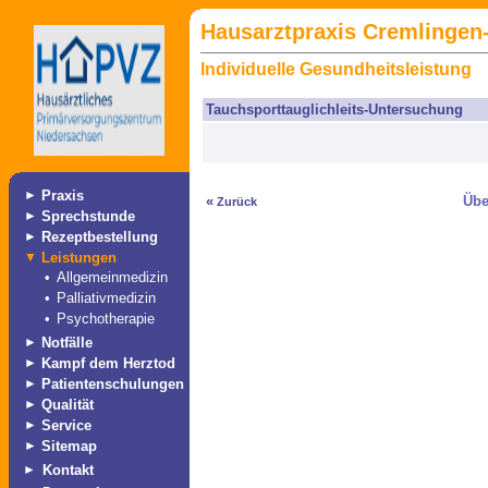
Hausarztpraxis Cremlingen-
Individuelle Gesundheitsleistung
Tauchsporttauglichleits-Untersuchung
►
Praxis
«
Übe
Zurück
►
Sprechstunde
►
Rezeptbestellung
▼
Leistungen
•
Allgemeinmedizin
•
Palliativmedizin
•
Psychotherapie
►
Notfälle
►
Kampf dem Herztod
►
Patientenschulungen
►
Qualität
►
Service
►
Sitemap
►
Kontakt