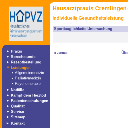
Hausarztpraxis Cremlingen-
Individuelle Gesundheitsleistung
Sporttauglichkeits-Untersuchung
►
Praxis
«
Übe
Zurück
►
Sprechstunde
►
Rezeptbestellung
▼
Leistungen
•
Allgemeinmedizin
•
Palliativmedizin
•
Psychotherapie
►
Notfälle
►
Kampf dem Herztod
►
Patientenschulungen
►
Qualität
►
Service
►
Sitemap
►
Kontakt