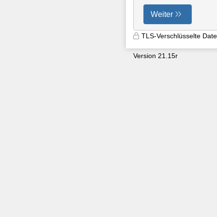
Weiter
TLS-Verschlüsselte Dat
Version 21.15r
9600
3aapnx