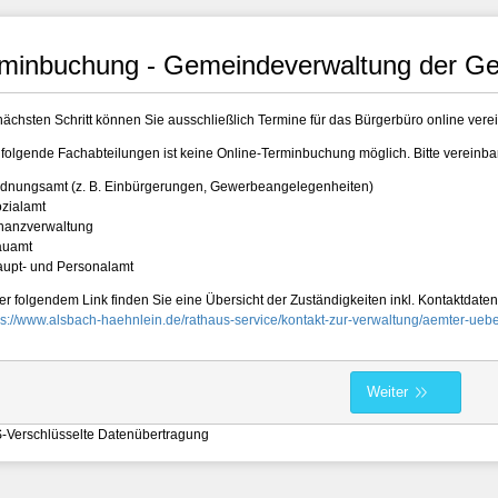
minbuchung - Gemeindeverwaltung der Ge
nächsten Schritt können Sie ausschließlich Termine für das Bürgerbüro online vere
 folgende Fachabteilungen ist keine Online-Terminbuchung möglich. Bitte vereinbar
rdnungsamt (z. B. Einbürgerungen, Gewerbeangelegenheiten)
ozialamt
inanzverwaltung
auamt
aupt- und Personalamt
er folgendem Link finden Sie eine Übersicht der Zuständigkeiten inkl. Kontaktdaten
ps://www.alsbach-haehnlein.de/rathaus-service/kontakt-zur-verwaltung/aemter-uebe
Weiter
-Verschlüsselte Datenübertragung