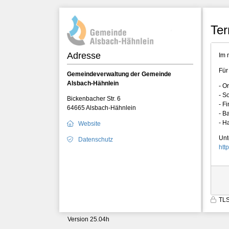
Ter
Adresse
Im 
Für
Gemeindeverwaltung der Gemeinde
Alsbach-Hähnlein
- O
- S
Bickenbacher Str. 6
- F
64665 Alsbach-Hähnlein
- B
- H
Website
Unt
Datenschutz
htt
TLS
Version 25.04h
9603
cc2fxivgpms1jkbctebic5mq